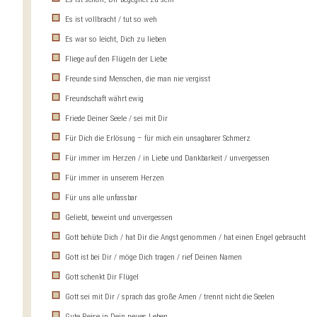
Es ist vollbracht / tut so weh
Es war so leicht, Dich zu lieben
Fliege auf den Flügeln der Liebe
Freunde sind Menschen, die man nie vergisst
Freundschaft währt ewig
Friede Deiner Seele / sei mit Dir
Für Dich die Erlösung – für mich ein unsagbarer Schmerz
Für immer im Herzen / in Liebe und Dankbarkeit / unvergessen
Für immer in unserem Herzen
Für uns alle unfassbar
Geliebt, beweint und unvergessen
Gott behüte Dich / hat Dir die Angst genommen / hat einen Engel gebraucht
Gott ist bei Dir / möge Dich tragen / rief Deinen Namen
Gott schenkt Dir Flügel
Gott sei mit Dir / sprach das große Amen / trennt nicht die Seelen
Gute Reise in Dein neues Leben