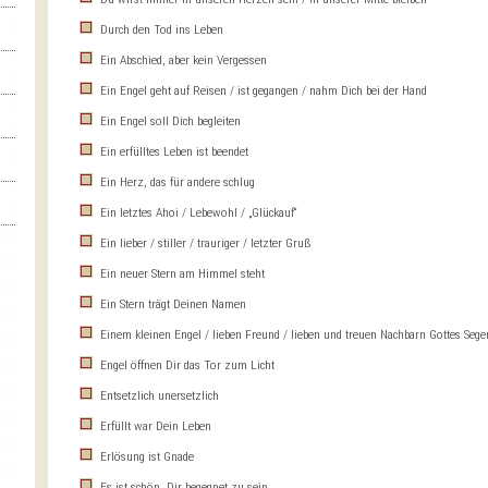
Durch den Tod ins Leben
Ein Abschied, aber kein Vergessen
Ein Engel geht auf Reisen / ist gegangen / nahm Dich bei der Hand
Ein Engel soll Dich begleiten
Ein erfülltes Leben ist beendet
Ein Herz, das für andere schlug
Ein letztes Ahoi / Lebewohl / „Glückauf“
Ein lieber / stiller / trauriger / letzter Gruß
Ein neuer Stern am Himmel steht
Ein Stern trägt Deinen Namen
Einem kleinen Engel / lieben Freund / lieben und treuen Nachbarn Gottes Sege
Engel öffnen Dir das Tor zum Licht
Entsetzlich unersetzlich
Erfüllt war Dein Leben
Erlösung ist Gnade
Es ist schön, Dir begegnet zu sein