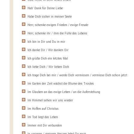
Hab' Dank für Deine Liebe
Habe Dich sicher in meiner Seele
Herr, schenke ewigen Frieden / ewige Freude
Herr, schenke ihr / ihm die Fülle des Lebens
Ich bin in Dir und Du in mir
Ich danke Dir / Wir danken Dir
Ich grüße Dich ein letztes Mal
Ich liebe Dich / Wir lieben Dich
Ich trage Dich bei mir / werde Dich vermissen / vermisse Dich schon jetzt
Im Garten der Zeit wächst die Blume des Trostes
Im Glauben an das ewige Leben / an die Auferstehung
Im Himmel sehen wir uns wieder
Im Hoffen auf Christus
Im Tod liegt das Leben
Immer mit Dir verbunden
In unseren / meinem Herzen lebst Du ewig