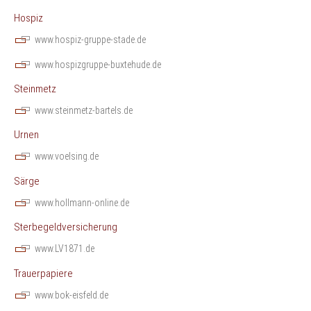
Hospiz
www.hospiz-gruppe-stade.de
www.hospizgruppe-buxtehude.de
Steinmetz
www.steinmetz-bartels.de
Urnen
www.voelsing.de
Särge
www.hollmann-online.de
Sterbegeldversicherung
www.LV1871.de
Trauerpapiere
www.bok-eisfeld.de