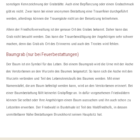
sonstigen Kennzeichnung der Grabstätte. Auch eine Bepflanzung oder einen Grabschmuck
gibt es nicht. Zwar kann bei einer anonymen Bestattung eine Trauerfeier durchgeführt
werden, allerdings können die Trauergäste nicht an der Beisetzung teilnehmen.
Allein der Friedhofsverwaltung ist der genaue Ort des Grabes bekannt. Daher kann das
Grab nicht besucht werden. Das kann die Trauerbewältigung der Angehörigen sehr schwer
machen, denn das Grab als Ort des Erinnerns und auch des Trostes wird fehlen.
Baumgrab (nur bei Feuerbestattungen)
Der Baum ist ein Symbol für das Leben. Bei einem Baumgrab wird die Urne mit der Asche
des Verstorbenen an den Wurzeln des Baumes beigesetzt. So kann sich die Asche mit den
Wurzeln verbinden und Teil des Lebenskreislaufs des Baumes werden. Mit einer
Namenstafel, die am Baum befestigt werden kann, wird an den Verstorbenen erinnert. Bei
einer Baumbestattung fällt keinerlei Grabpflege an. In dafür vorgesehenen Friedwäldern
können Sie selbst oder Ihre Angehörigen einen Baum aussuchen und ihn auch schon zu
Lebzeiten erwerben. Der Friedwald in Buxtehude ist Teil des Waldfriedhofs, in dessen
unmittelbarer Nähe Bestattungen Brunckhorst seinen Hauptsitz hat.