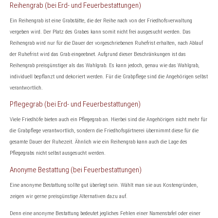
Reihengrab (bei Erd- und Feuerbestattungen)
Ein Reihengrab ist eine Grabstätte, die der Reihe nach von der Friedhofsverwaltung
vergeben wird. Der Platz des Grabes kann somit nicht frei ausgesucht werden. Das
Reihengrab wird nur für die Dauer der vorgeschriebenen Ruhefrist erhalten, nach Ablauf
der Ruhefrist wird das Grab eingeebnet. Aufgrund dieser Beschränkungen ist das
Reihengrab preisgünstiger als das Wahlgrab. Es kann jedoch, genau wie das Wahlgrab,
individuell bepflanzt und dekoriert werden. Für die Grabpflege sind die Angehörigen selbst
verantwortlich.
Pflegegrab (bei Erd- und Feuerbestattungen)
Viele Friedhöfe bieten auch ein Pflegegrab an. Hierbei sind die Angehörigen nicht mehr für
die Grabpflege verantwortlich, sondern die Friedhofsgärtnerei übernimmt diese für die
gesamte Dauer der Ruhezeit. Ähnlich wie ein Reihengrab kann auch die Lage des
Pflegegrabs nicht selbst ausgesucht werden.
Anonyme Bestattung (bei Feuerbestattungen)
Eine anonyme Bestattung sollte gut überlegt sein. Wählt man sie aus Kostengründen,
zeigen wir gerne preisgünstige Alternativen dazu auf.
Denn eine anonyme Bestattung bedeutet jegliches Fehlen einer Namenstafel oder einer