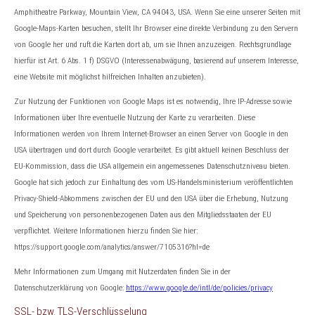
Amphitheatre Parkway, Mountain View, CA 94043, USA. Wenn Sie eine unserer Seiten mit
Google-Maps-Karten besuchen, stellt Ihr Browser eine direkte Verbindung zu den Servern
von Google her und ruft die Karten dort ab, um sie Ihnen anzuzeigen. Rechtsgrundlage
hierfür ist Art. 6 Abs. 1 f) DSGVO (Interessenabwägung, basierend auf unserem Interesse,
eine Website mit möglichst hilfreichen Inhalten anzubieten).
Zur Nutzung der Funktionen von Google Maps ist es notwendig, Ihre IP-Adresse sowie
Informationen über Ihre eventuelle Nutzung der Karte zu verarbeiten. Diese
Informationen werden von Ihrem Internet-Browser an einen Server von Google in den
USA übertragen und dort durch Google verarbeitet. Es gibt aktuell keinen Beschluss der
EU-Kommission, dass die USA allgemein ein angemessenes Datenschutzniveau bieten.
Google hat sich jedoch zur Einhaltung des vom US-Handelsministerium veröffentlichten
Privacy-Shield-Abkommens zwischen der EU und den USA über die Erhebung, Nutzung
und Speicherung von personenbezogenen Daten aus den Mitgliedsstaaten der EU
verpflichtet. Weitere Informationen hierzu finden Sie hier:
https://support.google.com/analytics/answer/7105316?hl=de
Mehr Informationen zum Umgang mit Nutzerdaten finden Sie in der
Datenschutzerklärung von Google:
https://www.google.de/intl/de/policies/privacy
SSL- bzw. TLS-Verschlüsselung