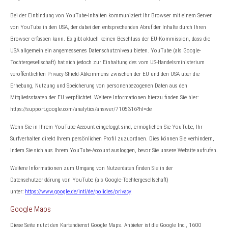
Bei der Einbindung von YouTube-Inhalten kommuniziert Ihr Browser mit einem Server
von YouTube in den USA, der dabei den entsprechenden Abruf der Inhalte durch Ihren
Browser erfassen kann. Es gibt aktuell keinen Beschluss der EU-Kommission, dass die
USA allgemein ein angemessenes Datenschutzniveau bieten. YouTube (als Google-
Tochtergesellschaft) hat sich jedoch zur Einhaltung des vom US-Handelsministerium
veröffentlichten Privacy-Shield-Abkommens zwischen der EU und den USA über die
Erhebung, Nutzung und Speicherung von personenbezogenen Daten aus den
Mitgliedsstaaten der EU verpflichtet. Weitere Informationen hierzu finden Sie hier:
https://support.google.com/analytics/answer/7105316?hl=de
Wenn Sie in Ihrem YouTube-Account eingeloggt sind, ermöglichen Sie YouTube, Ihr
Surfverhalten direkt Ihrem persönlichen Profil zuzuordnen. Dies können Sie verhindern,
indem Sie sich aus Ihrem YouTube-Account ausloggen, bevor Sie unsere Website aufrufen.
Weitere Informationen zum Umgang von Nutzerdaten finden Sie in der
Datenschutzerklärung von YouTube (als Google-Tochtergesellschaft)
unter:
https://www.google.de/intl/de/policies/privacy
Google Maps
Diese Seite nutzt den Kartendienst Google Maps. Anbieter ist die Google Inc., 1600