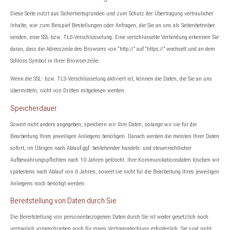
Diese Seite nutzt aus Sicherheitsgründen und zum Schutz der Übertragung vertraulicher
Inhalte, wie zum Beispiel Bestellungen oder Anfragen, die Sie an uns als Seitenbetreiber
senden, eine SSL-bzw. TLS-Verschlüsselung. Eine verschlüsselte Verbindung erkennen Sie
daran, dass die Adresszeile des Browsers von “http://” auf “https://” wechselt und an dem
Schloss-Symbol in Ihrer Browserzeile.
Wenn die SSL- bzw. TLS-Verschlüsselung aktiviert ist, können die Daten, die Sie an uns
übermitteln, nicht von Dritten mitgelesen werden.
Speicherdauer
Soweit nicht anders angegeben, speichern wir Ihre Daten, solange wir sie für die
Bearbeitung Ihres jeweiligen Anliegens benötigen. Danach werden die meisten Ihrer Daten
sofort, im Übrigen nach Ablauf ggf. bestehender handels- und steuerrechtlicher
Aufbewahrungspflichten nach 10 Jahren gelöscht. Ihre Kommunikationsdaten löschen wir
spätestens nach Ablauf von 6 Jahren, soweit sie nicht für die Bearbeitung Ihres jeweiligen
Anliegens noch benötigt werden.
Bereitstellung von Daten durch Sie
Die Bereitstellung von personenbezogenen Daten durch Sie ist weder gesetzlich noch
vertraglich vorgeschrieben noch für einen Vertragsabschluss erforderlich. Sie sind nicht