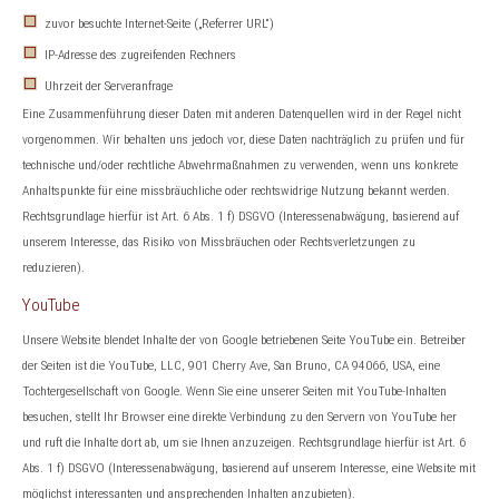
zuvor besuchte Internet-Seite („Referrer URL“)
IP-Adresse des zugreifenden Rechners
Uhrzeit der Serveranfrage
Eine Zusammenführung dieser Daten mit anderen Datenquellen wird in der Regel nicht
vorgenommen. Wir behalten uns jedoch vor, diese Daten nachträglich zu prüfen und für
technische und/oder rechtliche Abwehrmaßnahmen zu verwenden, wenn uns konkrete
Anhaltspunkte für eine missbräuchliche oder rechtswidrige Nutzung bekannt werden.
Rechtsgrundlage hierfür ist Art. 6 Abs. 1 f) DSGVO (Interessenabwägung, basierend auf
unserem Interesse, das Risiko von Missbräuchen oder Rechtsverletzungen zu
reduzieren).
YouTube
Unsere Website blendet Inhalte der von Google betriebenen Seite YouTube ein. Betreiber
der Seiten ist die YouTube, LLC, 901 Cherry Ave, San Bruno, CA 94066, USA, eine
Tochtergesellschaft von Google. Wenn Sie eine unserer Seiten mit YouTube-Inhalten
besuchen, stellt Ihr Browser eine direkte Verbindung zu den Servern von YouTube her
und ruft die Inhalte dort ab, um sie Ihnen anzuzeigen. Rechtsgrundlage hierfür ist Art. 6
Abs. 1 f) DSGVO (Interessenabwägung, basierend auf unserem Interesse, eine Website mit
möglichst interessanten und ansprechenden Inhalten anzubieten).